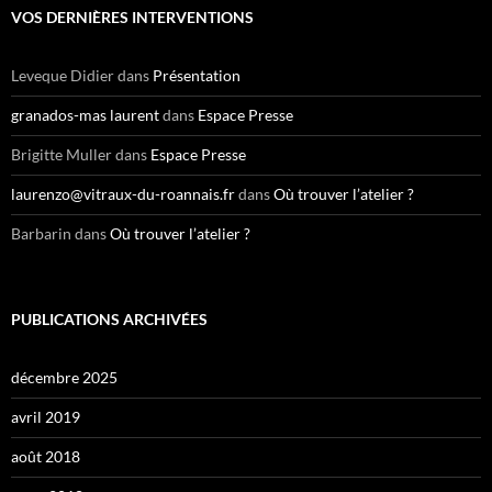
e
VOS DERNIÈRES INTERVENTIONS
r
c
h
Leveque Didier
dans
Présentation
e
r
granados-mas laurent
dans
Espace Presse
:
Brigitte Muller
dans
Espace Presse
laurenzo@vitraux-du-roannais.fr
dans
Où trouver l’atelier ?
Barbarin
dans
Où trouver l’atelier ?
PUBLICATIONS ARCHIVÉES
décembre 2025
avril 2019
août 2018