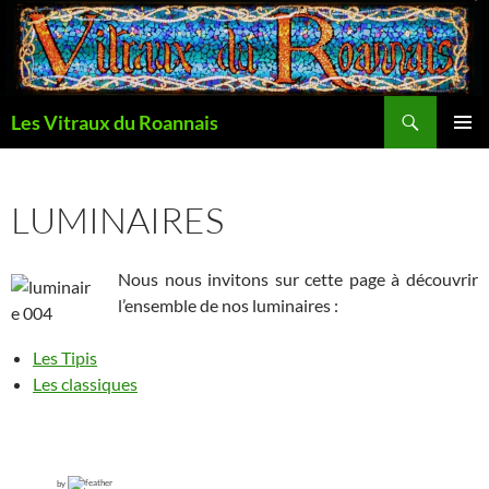
Aller
au
contenu
Recherche
Les Vitraux du Roannais
MENU
PRINCI
LUMINAIRES
Nous nous invitons sur cette page à découvrir
l’ensemble de nos luminaires :
Les Tipis
Les classiques
by