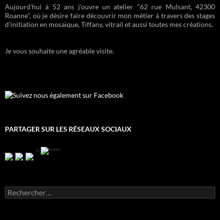
Aujourd'hui à 52 ans j'ouvre un atelier "62 rue Mulsant, 42300
Roanne", où je désire faire découvrir mon métier à travers des stages
d'initiation en mosaïque, Tiffany, vitrail et aussi toutes mes créations.
Je vous souhaite une agréable visite.
Suivez nous également sur Facebook
PARTAGER SUR LES RÉSEAUX SOCIAUX
by
R
e
c
h