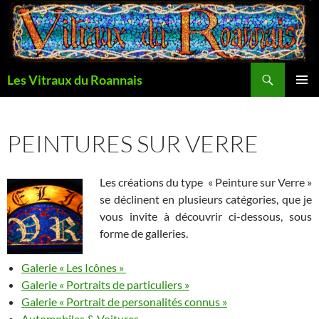
Aller
au
contenu
Recherche
Les Vitraux du Roannais
MENU
PRINCI
PEINTURES SUR VERRE
Les créations du type « Peinture sur Verre »
se déclinent en plusieurs catégories, que je
vous invite à découvrir ci-dessous, sous
forme de galleries.
Galerie « Les Icônes »
Galerie « Portraits de particuliers »
Galerie « Portrait de personalités connus »
Automobiles & Voitures