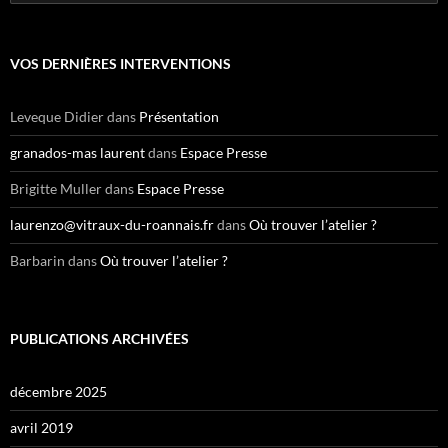
e
c
h
e
VOS DERNIÈRES INTERVENTIONS
r
c
h
Leveque Didier
dans
Présentation
e
r
granados-mas laurent
dans
Espace Presse
:
Brigitte Muller
dans
Espace Presse
laurenzo@vitraux-du-roannais.fr
dans
Où trouver l’atelier ?
Barbarin
dans
Où trouver l’atelier ?
PUBLICATIONS ARCHIVÉES
décembre 2025
avril 2019