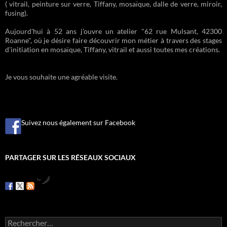
( vitrail, peinture sur verre, Tiffany, mosaïque, dalle de verre, miroir,
fusing).
Aujourd'hui à 52 ans j'ouvre un atelier "62 rue Mulsant, 42300
Roanne", où je désire faire découvrir mon métier à travers des stages
d'initiation en mosaïque, Tiffany, vitrail et aussi toutes mes créations.
Je vous souhaite une agréable visite.
Suivez nous également sur Facebook
PARTAGER SUR LES RÉSEAUX SOCIAUX
by
R