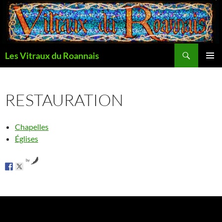
Aller
au
contenu
Recherche
Les Vitraux du Roannais
MENU
PRINCI
RESTAURATION
Chapelles
Églises
by