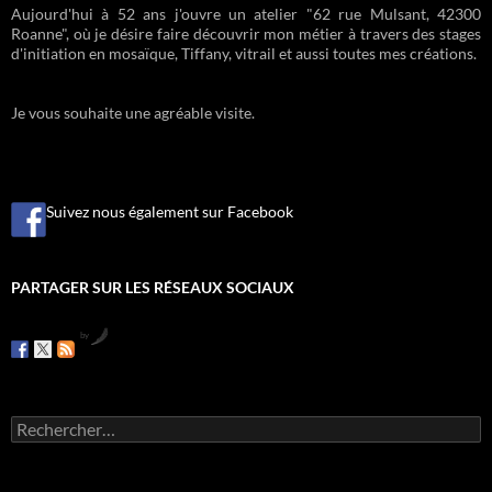
Aujourd'hui à 52 ans j'ouvre un atelier "62 rue Mulsant, 42300
Roanne", où je désire faire découvrir mon métier à travers des stages
d'initiation en mosaïque, Tiffany, vitrail et aussi toutes mes créations.
Je vous souhaite une agréable visite.
Suivez nous également sur Facebook
PARTAGER SUR LES RÉSEAUX SOCIAUX
by
R
e
c
h