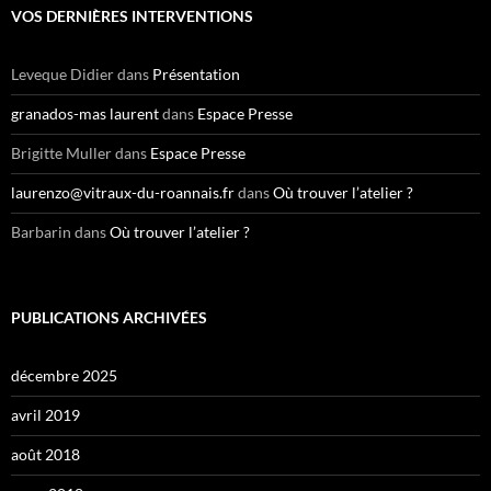
e
VOS DERNIÈRES INTERVENTIONS
r
c
h
Leveque Didier
dans
Présentation
e
r
granados-mas laurent
dans
Espace Presse
:
Brigitte Muller
dans
Espace Presse
laurenzo@vitraux-du-roannais.fr
dans
Où trouver l’atelier ?
Barbarin
dans
Où trouver l’atelier ?
PUBLICATIONS ARCHIVÉES
décembre 2025
avril 2019
août 2018