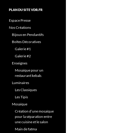
PLAN DU SITE VDR.FR
Espace Presse
Nos Créations
Bijoux en Pendantifs
Boîtes Décoratives
Galerie #1
Galerie #2
Enseignes
Mosaïque pour un
restaurant kebab.
Luminaires
Les Classiques
Les Tipis
Mosaïque
Création d’une mosaïque
pour la séparation entre
une cuisine et le salon
Main de fatma