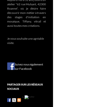
atelier "62 rue Mulsant, 42300
Roanne", où je désire faire
découvrir mon métier à travers
des stages d'initiation en
mosaïque, Tiffany, vitrail et
aussi toutes mes créations.
Je vous souhaite une agréable
visite.
Suivez nous également
sur Facebook
PARTAGER SUR LES RÉSEAUX
SOCIAUX
by