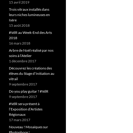
15 avril 2019
Trois vitraux installés dans
leurs niches lumineuses en
Isère
15 août 2018
#VdR au Week-End des Arts
2018
16 mars 2018
Arbre de Noël réalisé par nos
soins à l’Atelier
1 décembre 2017
Découvrez les créations des
élèves du Stage d’Initiation au
vitrail
9 septembre 2017
Do you play guitar ? #VdR
9 septembre 2017
#VdR sera présent à
l’Exposition d’Artistes
Régionaux
17 mars 2017
Nouveau ! Mosaïques sur
Photophore !