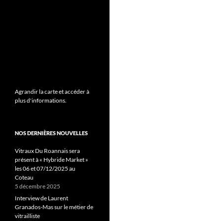
Agrandir la carte et accéder à
plus d'informations.
NOS DERNIÈRES NOUVELLES
Vitraux Du Roannais sera
présent à « Hybride Market »
les 06 et 07/12/2025 au
Coteau
5 décembre 2025
Interview de Laurent
Granados-Mas sur le métier de
vitrailliste