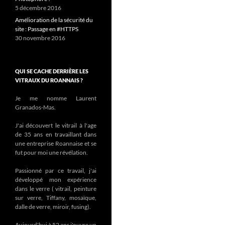
5 décembre 2016
Amélioration de la sécurité du
site : Passage en #HTTPS
30 novembre 2016
QUI SE CACHE DERRIÈRE LES
VITRAUX DU ROANNAIS ?
Je me nomme Laurent
Granados-Mas.
J'ai découvert le vitrail à l'age
de 35 ans en travaillant dans
une entreprise Roannaise et se
fut pour moi une révélation.
Passionné par ce travail, j'ai
développé mon expérience
dans le verre ( vitrail, peinture
sur verre, Tiffany, mosaïque,
dalle de verre, miroir, fusing).
Aujourd'hui à 52 ans j'ouvre un