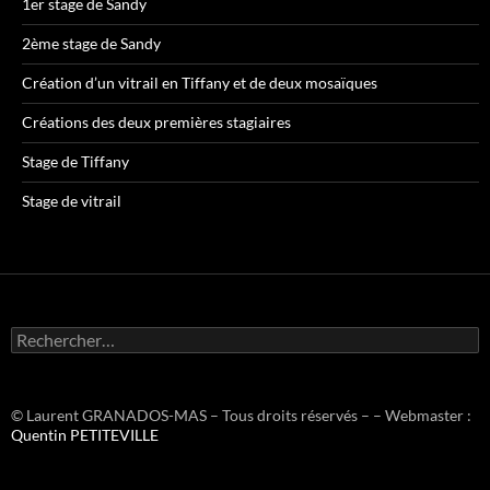
1er stage de Sandy
2ème stage de Sandy
Création d’un vitrail en Tiffany et de deux mosaïques
Créations des deux premières stagiaires
Stage de Tiffany
Stage de vitrail
R
e
c
h
e
© Laurent GRANADOS-MAS – Tous droits réservés – – Webmaster :
r
Quentin PETITEVILLE
c
h