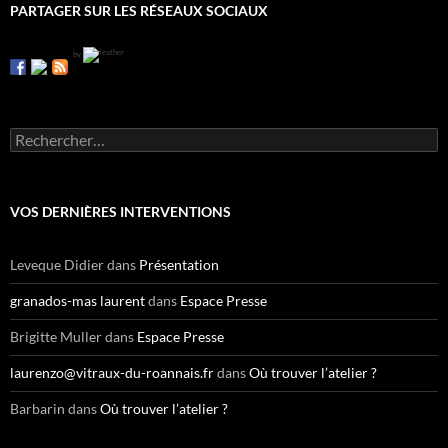
PARTAGER SUR LES RÉSEAUX SOCIAUX
by
R
e
c
h
e
VOS DERNIÈRES INTERVENTIONS
r
c
h
Leveque Didier
dans
Présentation
e
r
granados-mas laurent
dans
Espace Presse
:
Brigitte Muller
dans
Espace Presse
laurenzo@vitraux-du-roannais.fr
dans
Où trouver l’atelier ?
Barbarin
dans
Où trouver l’atelier ?