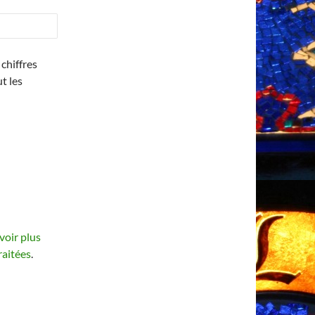
chiffres
ut les
voir plus
raitées
.