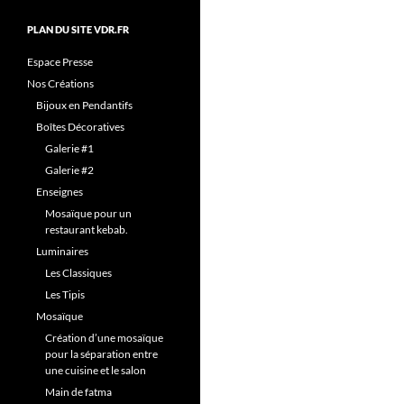
PLAN DU SITE VDR.FR
Espace Presse
Nos Créations
Bijoux en Pendantifs
Boîtes Décoratives
Galerie #1
Galerie #2
Enseignes
Mosaïque pour un
restaurant kebab.
Luminaires
Les Classiques
Les Tipis
Mosaïque
Création d’une mosaïque
pour la séparation entre
une cuisine et le salon
Main de fatma