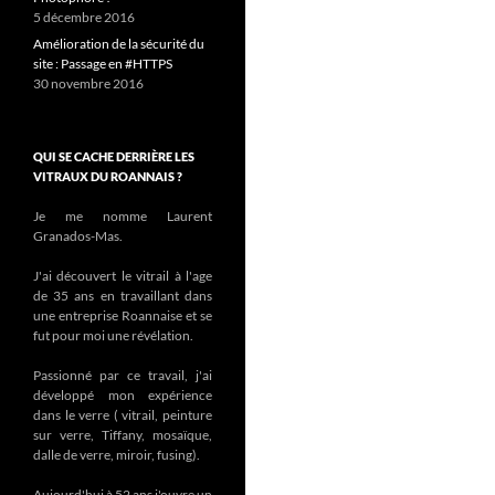
5 décembre 2016
Amélioration de la sécurité du
site : Passage en #HTTPS
30 novembre 2016
QUI SE CACHE DERRIÈRE LES
VITRAUX DU ROANNAIS ?
Je me nomme Laurent
Granados-Mas.
J'ai découvert le vitrail à l'age
de 35 ans en travaillant dans
une entreprise Roannaise et se
fut pour moi une révélation.
Passionné par ce travail, j'ai
développé mon expérience
dans le verre ( vitrail, peinture
sur verre, Tiffany, mosaïque,
dalle de verre, miroir, fusing).
Aujourd'hui à 52 ans j'ouvre un