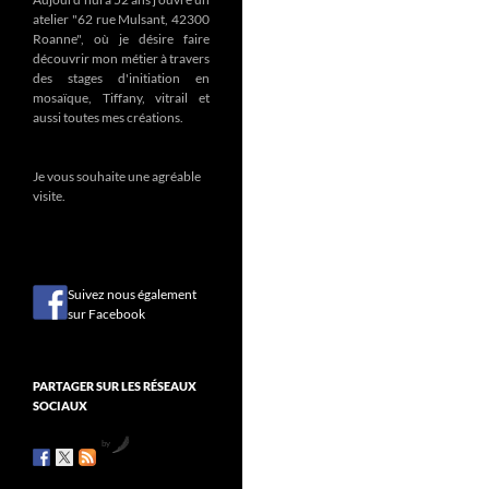
atelier "62 rue Mulsant, 42300
Roanne", où je désire faire
découvrir mon métier à travers
des stages d'initiation en
mosaïque, Tiffany, vitrail et
aussi toutes mes créations.
Je vous souhaite une agréable
visite.
Suivez nous également
sur Facebook
PARTAGER SUR LES RÉSEAUX
SOCIAUX
by