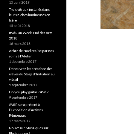
15 avril 2019
Trois vitraux installés dans
leurs niches lumineuses en
Isère
15 août 2018
#VdR au Week-End des Arts
2018
16 mars 2018
Arbre de Noël réalisé par nos
soins à l’Atelier
1 décembre 2017
Découvrez les créations des
élèves du Stage d’Initiation au
vitrail
9 septembre 2017
Do you play guitar ? #VdR
9 septembre 2017
#VdR sera présent à
l’Exposition d’Artistes
Régionaux
17 mars 2017
Nouveau ! Mosaïques sur
Photophore !