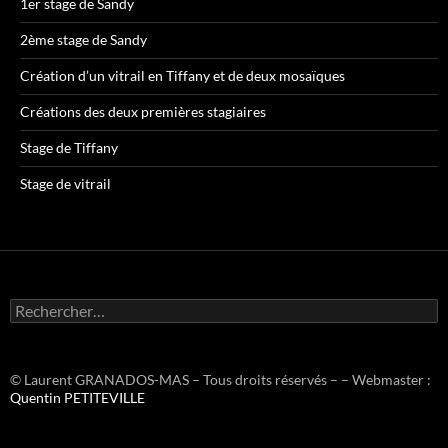
1er stage de Sandy
2ème stage de Sandy
Création d’un vitrail en Tiffany et de deux mosaïques
Créations des deux premières stagiaires
Stage de Tiffany
Stage de vitrail
R
e
c
h
e
© Laurent GRANADOS-MAS – Tous droits réservés – – Webmaster :
r
Quentin PETITEVILLE
c
h