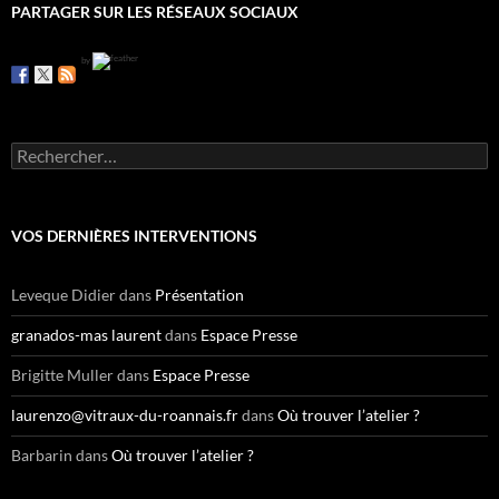
PARTAGER SUR LES RÉSEAUX SOCIAUX
by
R
e
c
h
e
VOS DERNIÈRES INTERVENTIONS
r
c
h
Leveque Didier
dans
Présentation
e
r
granados-mas laurent
dans
Espace Presse
:
Brigitte Muller
dans
Espace Presse
laurenzo@vitraux-du-roannais.fr
dans
Où trouver l’atelier ?
Barbarin
dans
Où trouver l’atelier ?