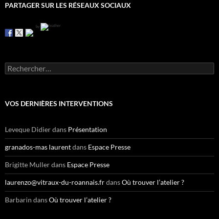
PARTAGER SUR LES RÉSEAUX SOCIAUX
by
R
e
c
h
e
VOS DERNIÈRES INTERVENTIONS
r
c
h
Leveque Didier
dans
Présentation
e
r
granados-mas laurent
dans
Espace Presse
:
Brigitte Muller
dans
Espace Presse
laurenzo@vitraux-du-roannais.fr
dans
Où trouver l’atelier ?
Barbarin
dans
Où trouver l’atelier ?