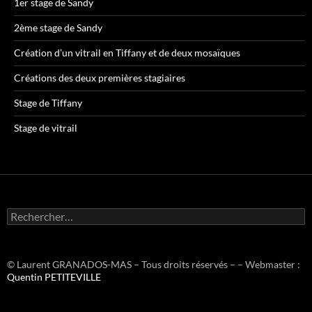
1er stage de Sandy
2ème stage de Sandy
Création d’un vitrail en Tiffany et de deux mosaïques
Créations des deux premières stagiaires
Stage de Tiffany
Stage de vitrail
R
e
c
h
e
© Laurent GRANADOS-MAS – Tous droits réservés – – Webmaster :
r
Quentin PETITEVILLE
c
h