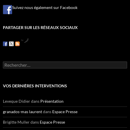
Suivez nous également sur Facebook
PARTAGER SUR LES RÉSEAUX SOCIAUX
by
R
e
c
h
e
VOS DERNIÈRES INTERVENTIONS
r
c
h
Leveque Didier
dans
Présentation
e
r
granados-mas laurent
dans
Espace Presse
:
Brigitte Muller
dans
Espace Presse