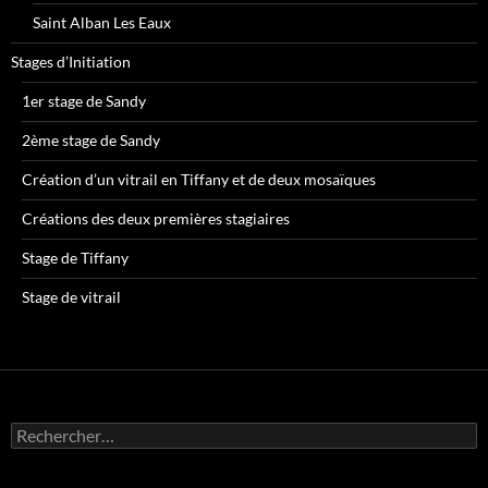
Saint Alban Les Eaux
Stages d’Initiation
1er stage de Sandy
2ème stage de Sandy
Création d’un vitrail en Tiffany et de deux mosaïques
Créations des deux premières stagiaires
Stage de Tiffany
Stage de vitrail
R
e
c