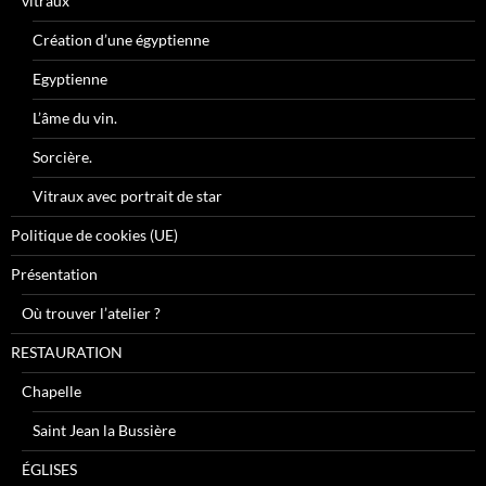
vitraux
Création d’une égyptienne
Egyptienne
L’âme du vin.
Sorcière.
Vitraux avec portrait de star
Politique de cookies (UE)
Présentation
Où trouver l’atelier ?
RESTAURATION
Chapelle
Saint Jean la Bussière
ÉGLISES