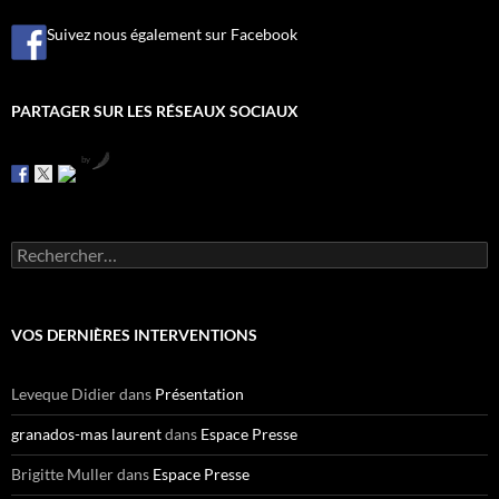
Suivez nous également sur Facebook
PARTAGER SUR LES RÉSEAUX SOCIAUX
by
R
e
c
h
e
VOS DERNIÈRES INTERVENTIONS
r
c
h
Leveque Didier
dans
Présentation
e
r
granados-mas laurent
dans
Espace Presse
:
Brigitte Muller
dans
Espace Presse