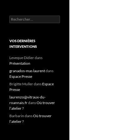
R
e
c
h
e
VOS DERNIÈRES
r
INTERVENTIONS
c
h
Leveque Didier
dans
e
Présentation
r
granados-mas laurent
dans
Espace Presse
:
Brigitte Muller
dans
Espace
Presse
laurenzo@vitraux-du-
roannais.fr
dans
Où trouver
l’atelier ?
Barbarin
dans
Où trouver
l’atelier ?