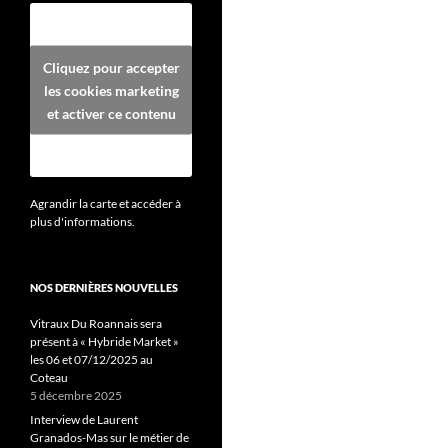
Cliquez pour accepter
les cookies marketing
et activer ce contenu
Agrandir la carte et accéder à
plus d'informations.
NOS DERNIÈRES NOUVELLES
Vitraux Du Roannais sera
présent à « Hybride Market »
les 06 et 07/12/2025 au
Coteau
5 décembre 2025
Interview de Laurent
Granados-Mas sur le métier de