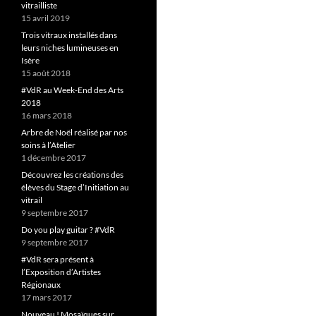
vitrailliste
15 avril 2019
Trois vitraux installés dans
leurs niches lumineuses en
Isère
15 août 2018
#VdR au Week-End des Arts
2018
16 mars 2018
Arbre de Noël réalisé par nos
soins à l’Atelier
1 décembre 2017
Découvrez les créations des
élèves du Stage d’Initiation au
vitrail
9 septembre 2017
Do you play guitar ? #VdR
9 septembre 2017
#VdR sera présent à
l’Exposition d’Artistes
Régionaux
17 mars 2017
Nouveau ! Mosaïques sur