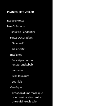
PLAN DU SITE VDR.FR
Espace Presse
Nos Créations
Bijoux en Pendantifs
Boîtes Décoratives
Galerie #1
Galerie #2
Enseignes
Mosaïque pour un
restaurant kebab.
Luminaires
Les Classiques
Les Tipis
Mosaïque
Création d’une mosaïque
pour la séparation entre
une cuisine et le salon