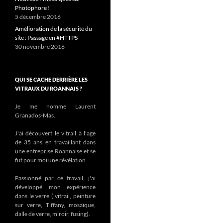
Photophore !
5 décembre 2016
Amélioration de la sécurité du
site : Passage en #HTTPS
30 novembre 2016
QUI SE CACHE DERRIÈRE LES
VITRAUX DU ROANNAIS ?
Je me nomme Laurent
Granados-Mas.
J'ai découvert le vitrail à l'age
de 35 ans en travaillant dans
une entreprise Roannaise et se
fut pour moi une révélation.
Passionné par ce travail, j'ai
développé mon expérience
dans le verre ( vitrail, peinture
sur verre, Tiffany, mosaïque,
dalle de verre, miroir, fusing).