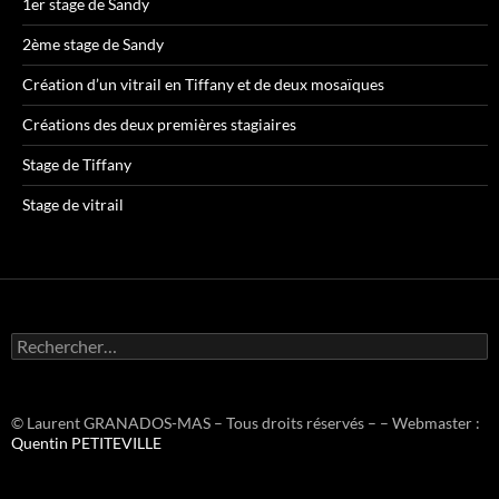
1er stage de Sandy
2ème stage de Sandy
Création d’un vitrail en Tiffany et de deux mosaïques
Créations des deux premières stagiaires
Stage de Tiffany
Stage de vitrail
R
e
c
h
e
© Laurent GRANADOS-MAS – Tous droits réservés – – Webmaster :
r
Quentin PETITEVILLE
c
h