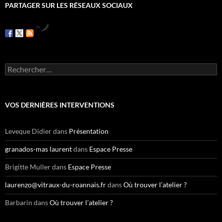
PARTAGER SUR LES RÉSEAUX SOCIAUX
by
R
e
c
h
e
VOS DERNIÈRES INTERVENTIONS
r
c
h
Leveque Didier
dans
Présentation
e
r
granados-mas laurent
dans
Espace Presse
:
Brigitte Muller
dans
Espace Presse
laurenzo@vitraux-du-roannais.fr
dans
Où trouver l’atelier ?
Barbarin
dans
Où trouver l’atelier ?