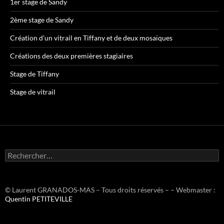
1er stage de Sandy
2ème stage de Sandy
Création d’un vitrail en Tiffany et de deux mosaïques
Créations des deux premières stagiaires
Stage de Tiffany
Stage de vitrail
R
e
c
h
e
© Laurent GRANADOS-MAS – Tous droits réservés – – Webmaster :
r
Quentin PETITEVILLE
c
h