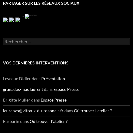
PARTAGER SUR LES RÉSEAUX SOCIAUX
by
R
e
c
h
e
VOS DERNIÈRES INTERVENTIONS
r
c
h
Leveque Didier
dans
Présentation
e
r
granados-mas laurent
dans
Espace Presse
:
Brigitte Muller
dans
Espace Presse
laurenzo@vitraux-du-roannais.fr
dans
Où trouver l’atelier ?
Barbarin
dans
Où trouver l’atelier ?