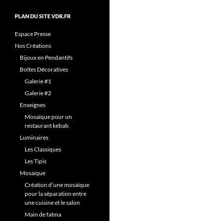
PLAN DU SITE VDR.FR
Espace Presse
Nos Créations
Bijoux en Pendantifs
Boîtes Décoratives
Galerie #1
Galerie #2
Enseignes
Mosaïque pour un
restaurant kebab.
Luminaires
Les Classiques
Les Tipis
Mosaïque
Création d’une mosaïque
pour la séparation entre
une cuisine et le salon
Main de fatma