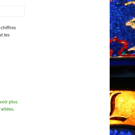
chiffres
ut les
voir plus
raitées
.