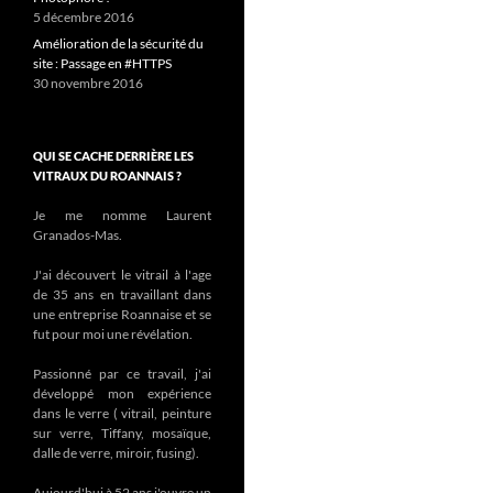
5 décembre 2016
Amélioration de la sécurité du
site : Passage en #HTTPS
30 novembre 2016
QUI SE CACHE DERRIÈRE LES
VITRAUX DU ROANNAIS ?
Je me nomme Laurent
Granados-Mas.
J'ai découvert le vitrail à l'age
de 35 ans en travaillant dans
une entreprise Roannaise et se
fut pour moi une révélation.
Passionné par ce travail, j'ai
développé mon expérience
dans le verre ( vitrail, peinture
sur verre, Tiffany, mosaïque,
dalle de verre, miroir, fusing).
Aujourd'hui à 52 ans j'ouvre un