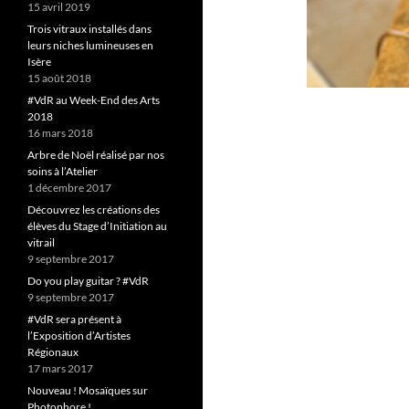
15 avril 2019
Trois vitraux installés dans
leurs niches lumineuses en
Isère
15 août 2018
#VdR au Week-End des Arts
2018
16 mars 2018
Arbre de Noël réalisé par nos
soins à l’Atelier
1 décembre 2017
Découvrez les créations des
élèves du Stage d’Initiation au
vitrail
9 septembre 2017
Do you play guitar ? #VdR
9 septembre 2017
#VdR sera présent à
l’Exposition d’Artistes
Régionaux
17 mars 2017
Nouveau ! Mosaïques sur
Photophore !