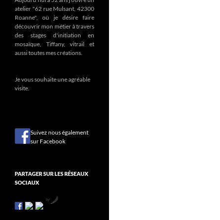
atelier "62 rue Mulsant, 42300
Roanne", où je désire faire
découvrir mon métier à travers
des stages d'initiation en
mosaïque, Tiffany, vitrail et
aussi toutes mes créations.
Je vous souhaite une agréable
visite.
Suivez nous également
sur Facebook
PARTAGER SUR LES RÉSEAUX
SOCIAUX
by