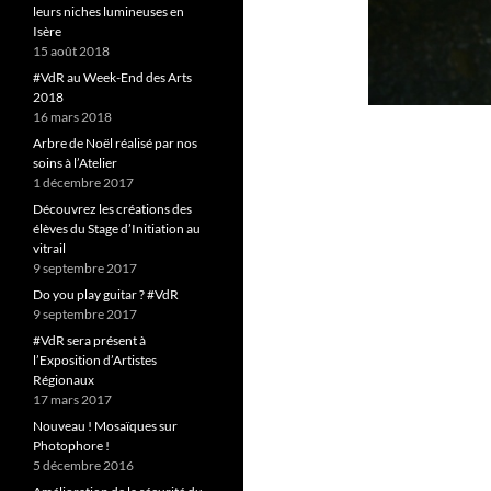
leurs niches lumineuses en
Isère
15 août 2018
#VdR au Week-End des Arts
2018
16 mars 2018
Arbre de Noël réalisé par nos
soins à l’Atelier
1 décembre 2017
Découvrez les créations des
élèves du Stage d’Initiation au
vitrail
9 septembre 2017
Do you play guitar ? #VdR
9 septembre 2017
#VdR sera présent à
l’Exposition d’Artistes
Régionaux
17 mars 2017
Nouveau ! Mosaïques sur
Photophore !
5 décembre 2016