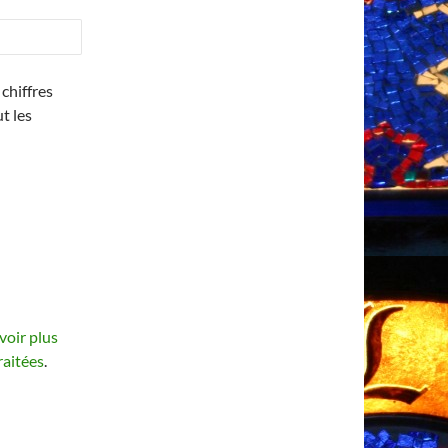
chiffres
ut les
voir plus
raitées
.