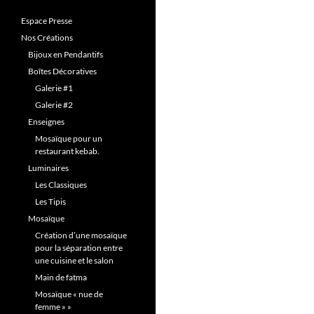
Espace Presse
Nos Créations
Bijoux en Pendantifs
Boîtes Décoratives
Galerie #1
Galerie #2
Enseignes
Mosaïque pour un
restaurant kebab.
Luminaires
Les Classiques
Les Tipis
Mosaïque
Création d’une mosaïque
pour la séparation entre
une cuisine et le salon
Main de fatma
Mosaïque « nue de
femme » »