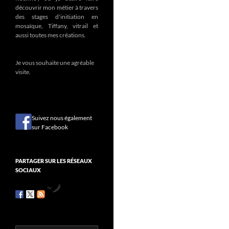
découvrir mon métier à travers
des stages d'initiation en
mosaïque, Tiffany, vitrail et
aussi toutes mes créations.
Je vous souhaite une agréable
visite.
Suivez nous également
sur Facebook
PARTAGER SUR LES RÉSEAUX
SOCIAUX
by