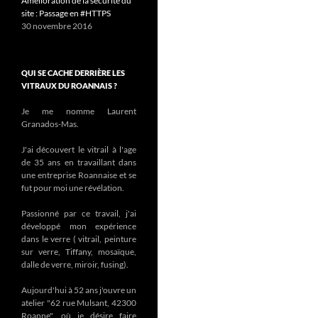
Amélioration de la sécurité du
site : Passage en #HTTPS
30 novembre 2016
QUI SE CACHE DERRIÈRE LES
VITRAUX DU ROANNAIS ?
Je me nomme Laurent
Granados-Mas.
J'ai découvert le vitrail à l'age
de 35 ans en travaillant dans
une entreprise Roannaise et se
fut pour moi une révélation.
Passionné par ce travail, j'ai
développé mon expérience
dans le verre ( vitrail, peinture
sur verre, Tiffany, mosaïque,
dalle de verre, miroir, fusing).
Aujourd'hui à 52 ans j'ouvre un
atelier "62 rue Mulsant, 42300
Roanne", où je désire faire