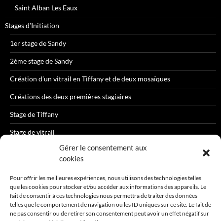
Saint Alban Les Eaux
Stages d’Initiation
1er stage de Sandy
2ème stage de Sandy
Création d’un vitrail en Tiffany et de deux mosaïques
Créations des deux premières stagiaires
Stage de Tiffany
Stage de vitrail
Gérer le consentement aux
cookies
Pour offrir les meilleures expériences, nous utilisons des technologies telles
que les cookies pour stocker et/ou accéder aux informations des appareils. Le
R
fait de consentir à ces technologies nous permettra de traiter des données
e
telles que le comportement de navigation ou les ID uniques sur ce site. Le fait de
c
ne pas consentir ou de retirer son consentement peut avoir un effet négatif sur
h