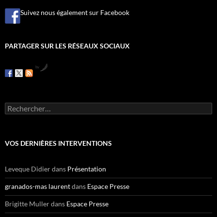
Suivez nous également sur Facebook
PARTAGER SUR LES RÉSEAUX SOCIAUX
by
R
e
c
h
e
VOS DERNIÈRES INTERVENTIONS
r
c
h
Leveque Didier
dans
Présentation
e
r
granados-mas laurent
dans
Espace Presse
:
Brigitte Muller
dans
Espace Presse