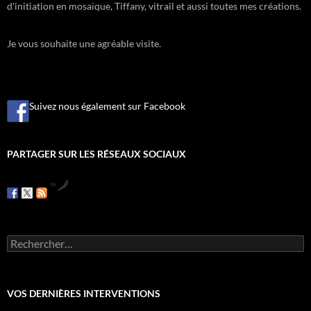
d'initiation en mosaïque, Tiffany, vitrail et aussi toutes mes créations.
Je vous souhaite une agréable visite.
Suivez nous également sur Facebook
PARTAGER SUR LES RÉSEAUX SOCIAUX
by
R
e
c
h
e
VOS DERNIÈRES INTERVENTIONS
r