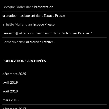
c
h
Leveque Didier
dans
Présentation
e
r
granados-mas laurent
dans
Espace Presse
:
Brigitte Muller
dans
Espace Presse
laurenzo@vitraux-du-roannais.fr
dans
Où trouver l’atelier ?
Barbarin
dans
Où trouver l’atelier ?
PUBLICATIONS ARCHIVÉES
décembre 2025
avril 2019
août 2018
mars 2018
décembre 2017