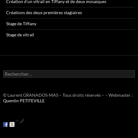
Création d’un vitrail en Tiffany et de deux mosaïques
Créations des deux premières stagiaires
Stage de Tiffany
Stage de vitrail
R
e
c
h
e
© Laurent GRANADOS-MAS – Tous droits réservés – – Webmaster :
r
Quentin PETITEVILLE
c
h
e
by
r
: