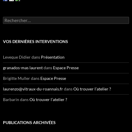
R
e
c
h
e
VOS DERNIÈRES INTERVENTIONS
r
c
h
Leveque Didier
dans
Présentation
e
r
granados-mas laurent
dans
Espace Presse
:
Brigitte Muller
dans
Espace Presse
laurenzo@vitraux-du-roannais.fr
dans
Où trouver l’atelier ?
Barbarin
dans
Où trouver l’atelier ?
PUBLICATIONS ARCHIVÉES