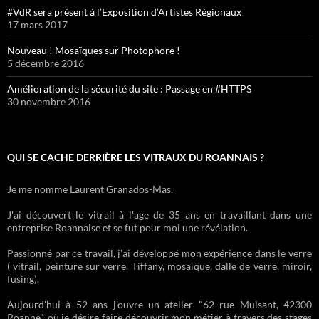
#VdR sera présent à l’Exposition d’Artistes Régionaux
17 mars 2017
Nouveau ! Mosaïques sur Photophore !
5 décembre 2016
Amélioration de la sécurité du site : Passage en #HTTPS
30 novembre 2016
QUI SE CACHE DERRIÈRE LES VITRAUX DU ROANNAIS ?
Je me nomme Laurent Granados-Mas.
J'ai découvert le vitrail à l'age de 35 ans en travaillant dans une
entreprise Roannaise et se fut pour moi une révélation.
Passionné par ce travail, j'ai développé mon expérience dans le verre
( vitrail, peinture sur verre, Tiffany, mosaïque, dalle de verre, miroir,
fusing).
Aujourd'hui à 52 ans j'ouvre un atelier "62 rue Mulsant, 42300
Roanne", où je désire faire découvrir mon métier à travers des stages