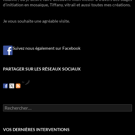
d'initiation en mosaïque, Tiffany, vitrail et aussi toutes mes créations.
Je vous souhaite une agréable visite.
Suivez nous également sur Facebook
PARTAGER SUR LES RÉSEAUX SOCIAUX
by
R
e
c
h
e
VOS DERNIÈRES INTERVENTIONS
r