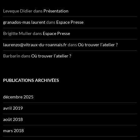
c
h
Leveque Didier
dans
Présentation
e
r
granados-mas laurent
dans
Espace Presse
:
Brigitte Muller
dans
Espace Presse
laurenzo@vitraux-du-roannais.fr
dans
Où trouver l’atelier ?
Barbarin
dans
Où trouver l’atelier ?
PUBLICATIONS ARCHIVÉES
décembre 2025
avril 2019
août 2018
mars 2018