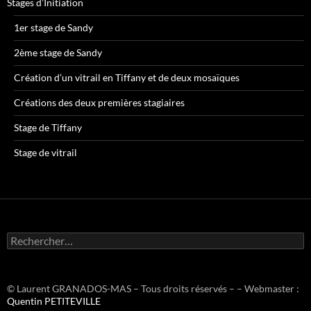
Stages d’Initiation
1er stage de Sandy
2ème stage de Sandy
Création d’un vitrail en Tiffany et de deux mosaïques
Créations des deux premières stagiaires
Stage de Tiffany
Stage de vitrail
R
e
c
h
e
© Laurent GRANADOS-MAS – Tous droits réservés – – Webmaster :
r
Quentin PETITEVILLE