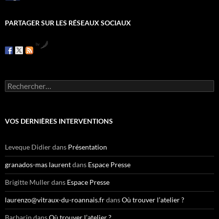
PARTAGER SUR LES RÉSEAUX SOCIAUX
by
R
e
c
h
e
VOS DERNIÈRES INTERVENTIONS
r
c
h
Leveque Didier
dans
Présentation
e
r
granados-mas laurent
dans
Espace Presse
:
Brigitte Muller
dans
Espace Presse
laurenzo@vitraux-du-roannais.fr
dans
Où trouver l’atelier ?
Barbarin
dans
Où trouver l’atelier ?