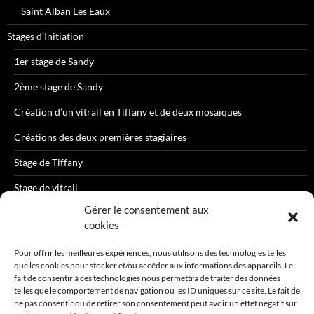
Saint Alban Les Eaux
Stages d’Initiation
1er stage de Sandy
2ème stage de Sandy
Création d’un vitrail en Tiffany et de deux mosaïques
Créations des deux premières stagiaires
Stage de Tiffany
Stage de vitrail
Gérer le consentement aux
cookies
Pour offrir les meilleures expériences, nous utilisons des technologies telles
que les cookies pour stocker et/ou accéder aux informations des appareils. Le
R
fait de consentir à ces technologies nous permettra de traiter des données
e
telles que le comportement de navigation ou les ID uniques sur ce site. Le fait de
c
ne pas consentir ou de retirer son consentement peut avoir un effet négatif sur
h