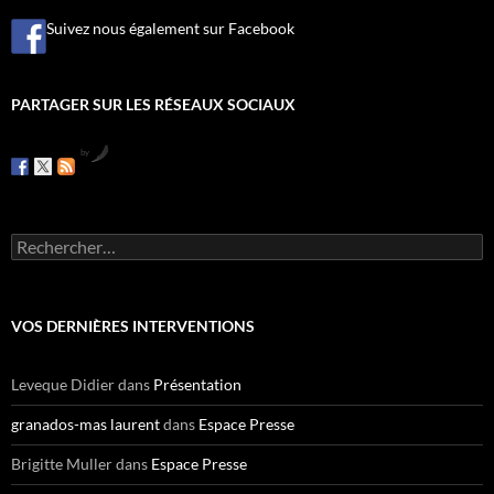
Suivez nous également sur Facebook
PARTAGER SUR LES RÉSEAUX SOCIAUX
by
R
e
c
h
e
VOS DERNIÈRES INTERVENTIONS
r
c
h
Leveque Didier
dans
Présentation
e
r
granados-mas laurent
dans
Espace Presse
:
Brigitte Muller
dans
Espace Presse