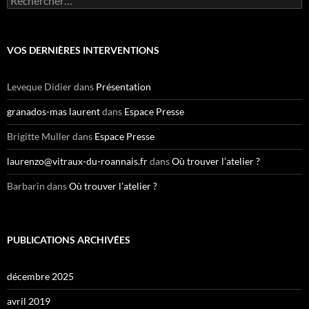
e
c
h
e
VOS DERNIÈRES INTERVENTIONS
r
c
h
Leveque Didier
dans
Présentation
e
r
granados-mas laurent
dans
Espace Presse
:
Brigitte Muller
dans
Espace Presse
laurenzo@vitraux-du-roannais.fr
dans
Où trouver l’atelier ?
Barbarin
dans
Où trouver l’atelier ?
PUBLICATIONS ARCHIVÉES
décembre 2025
avril 2019