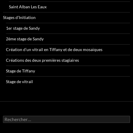
Saint Alban Les Eaux
Stages d’Initiation
1er stage de Sandy
2ème stage de Sandy
Création d’un vitrail en Tiffany et de deux mosaïques
Créations des deux premières stagiaires
Stage de Tiffany
Stage de vitrail
R
e
c