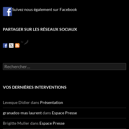
Suivez nous également sur Facebook
PARTAGER SUR LES RÉSEAUX SOCIAUX
by
R
e
c
h
e
VOS DERNIÈRES INTERVENTIONS
r
c
h
Leveque Didier
dans
Présentation
e
r
granados-mas laurent
dans
Espace Presse
:
Brigitte Muller
dans
Espace Presse