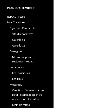
PLAN DU SITE VDR.FR
Espace Presse
Nos Créations
Bijoux en Pendantifs
Boîtes Décoratives
Galerie #1
Galerie #2
Enseignes
Mosaïque pour un
restaurant kebab.
Luminaires
Les Classiques
Les Tipis
Mosaïque
Création d’une mosaïque
pour la séparation entre
une cuisine et le salon
Main de fatma