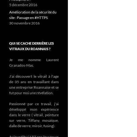
5 décembre 2016
Amélioration de la sécurité du
site : Passage en #HTTPS
30 novembre 2016
QUI SE CACHE DERRIÈRE LES
VITRAUX DU ROANNAIS ?
Je me nomme Laurent
Granados-Mas.
J'ai découvert le vitrail à l'age
de 35 ans en travaillant dans
une entreprise Roannaise et se
fut pour moi une révélation.
Passionné par ce travail, j'ai
développé mon expérience
dans le verre ( vitrail, peinture
sur verre, Tiffany, mosaïque,
dalle de verre, miroir, fusing).
Aujourd'hui à 52 ans j'ouvre un