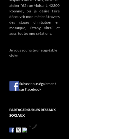
atelier "62 rue Mulsant, 42300
Roanne", où je désire faire
découvrir mon métier à travers
des stages d'initiation en
mosaïque, Tiffany, vitrail et
aussi toutes mes créations.
Je vous souhaite une agréable
visite.
Suivez nous également
sur Facebook
PARTAGER SUR LES RÉSEAUX
SOCIAUX
by