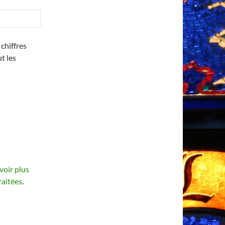
chiffres
ut les
voir plus
raitées
.