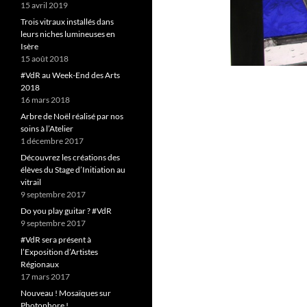
15 avril 2019
Trois vitraux installés dans
leurs niches lumineuses en
Isère
15 août 2018
#VdR au Week-End des Arts
2018
16 mars 2018
Arbre de Noël réalisé par nos
soins à l’Atelier
1 décembre 2017
Découvrez les créations des
élèves du Stage d’Initiation au
vitrail
9 septembre 2017
Do you play guitar ? #VdR
9 septembre 2017
#VdR sera présent à
l’Exposition d’Artistes
Régionaux
17 mars 2017
Nouveau ! Mosaïques sur
Photophore !