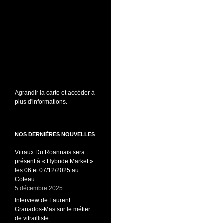
Agrandir la carte et accéder à
plus d'informations.
NOS DERNIÈRES NOUVELLES
Vitraux Du Roannais sera
présent à « Hybride Market »
les 06 et 07/12/2025 au
Coteau
5 décembre 2025
Interview de Laurent
Granados-Mas sur le métier
de vitrailliste