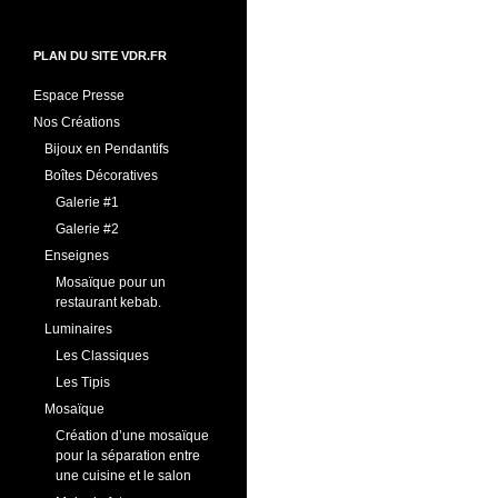
PLAN DU SITE VDR.FR
Espace Presse
Nos Créations
Bijoux en Pendantifs
Boîtes Décoratives
Galerie #1
Galerie #2
Enseignes
Mosaïque pour un
restaurant kebab.
Luminaires
Les Classiques
Les Tipis
Mosaïque
Création d’une mosaïque
pour la séparation entre
une cuisine et le salon