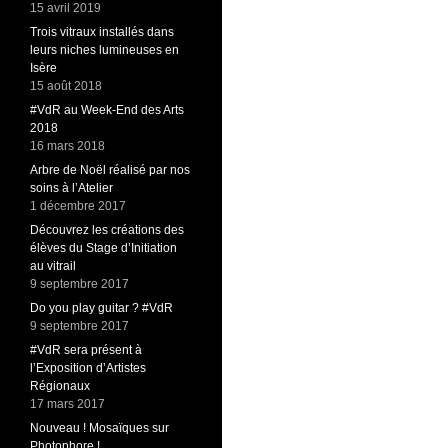
15 avril 2019
Trois vitraux installés dans
leurs niches lumineuses en
Isère
15 août 2018
#VdR au Week-End des Arts
2018
16 mars 2018
Arbre de Noël réalisé par nos
soins à l’Atelier
1 décembre 2017
Découvrez les créations des
élèves du Stage d’Initiation
au vitrail
9 septembre 2017
Do you play guitar ? #VdR
9 septembre 2017
#VdR sera présent à
l’Exposition d’Artistes
Régionaux
17 mars 2017
Nouveau ! Mosaïques sur
Photophore !