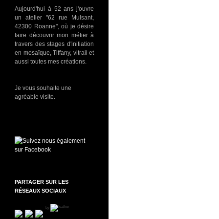
Aujourd'hui à 52 ans j'ouvre
un atelier "62 rue Mulsant,
42300 Roanne", où je désire
faire découvrir mon métier à
travers des stages d'initiation
en mosaïque, Tiffany, vitrail et
aussi toutes mes créations.
Je vous souhaite une
agréable visite.
Suivez nous également
sur Facebook
PARTAGER SUR LES
RÉSEAUX SOCIAUX
by