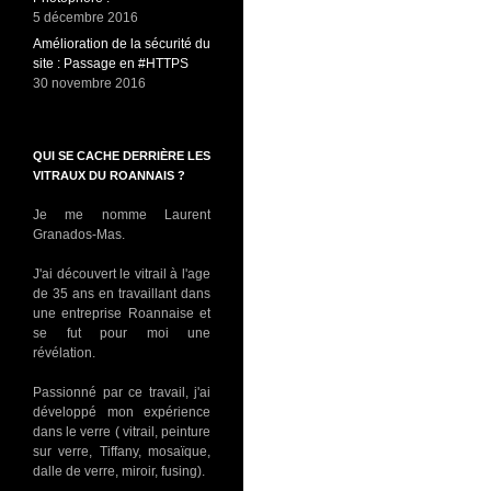
5 décembre 2016
Amélioration de la sécurité du
site : Passage en #HTTPS
30 novembre 2016
QUI SE CACHE DERRIÈRE LES
VITRAUX DU ROANNAIS ?
Je me nomme Laurent
Granados-Mas.
J'ai découvert le vitrail à l'age
de 35 ans en travaillant dans
une entreprise Roannaise et
se fut pour moi une
révélation.
Passionné par ce travail, j'ai
développé mon expérience
dans le verre ( vitrail, peinture
sur verre, Tiffany, mosaïque,
dalle de verre, miroir, fusing).