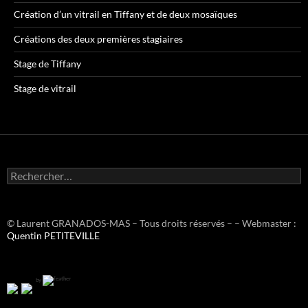
Création d’un vitrail en Tiffany et de deux mosaïques
Créations des deux premières stagiaires
Stage de Tiffany
Stage de vitrail
R
e
c
h
e
© Laurent GRANADOS-MAS – Tous droits réservés – – Webmaster :
r
Quentin PETITEVILLE
c
h
e
by
r