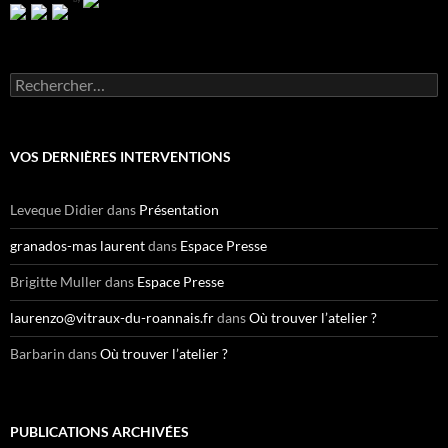
R
e
c
h
e
VOS DERNIÈRES INTERVENTIONS
r
c
h
Leveque Didier
dans
Présentation
e
r
granados-mas laurent
dans
Espace Presse
:
Brigitte Muller
dans
Espace Presse
laurenzo@vitraux-du-roannais.fr
dans
Où trouver l’atelier ?
Barbarin
dans
Où trouver l’atelier ?
PUBLICATIONS ARCHIVÉES