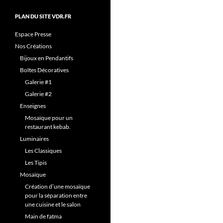
PLAN DU SITE VDR.FR
Espace Presse
Nos Créations
Bijoux en Pendantifs
Boîtes Décoratives
Galerie #1
Galerie #2
Enseignes
Mosaïque pour un
restaurant kebab.
Luminaires
Les Classiques
Les Tipis
Mosaïque
Création d’une mosaïque
pour la séparation entre
une cuisine et le salon
Main de fatma