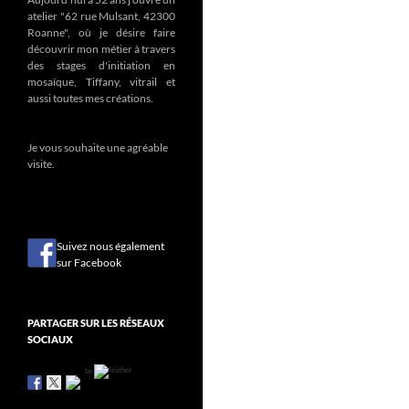
atelier "62 rue Mulsant, 42300
Roanne", où je désire faire
découvrir mon métier à travers
des stages d'initiation en
mosaïque, Tiffany, vitrail et
aussi toutes mes créations.
Je vous souhaite une agréable
visite.
Suivez nous également
sur Facebook
PARTAGER SUR LES RÉSEAUX
SOCIAUX
by