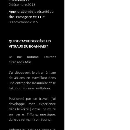
5 décembre 2016
Amélioration de la sécurité du
site : Passage en #HTTPS
30 novembre 2016
QUI SE CACHE DERRIÈRE LES
VITRAUX DU ROANNAIS ?
Je me nomme Laurent
Granados-Mas.
J'ai découvert le vitrail à l'age
de 35 ans en travaillant dans
une entreprise Roannaise et se
fut pour moi une révélation.
Passionné par ce travail, j'ai
développé mon expérience
dans le verre ( vitrail, peinture
sur verre, Tiffany, mosaïque,
dalle de verre, miroir, fusing).
Aujourd'hui à 52 ans j'ouvre un