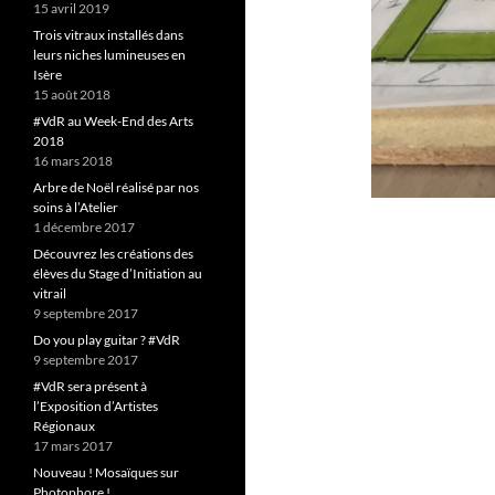
15 avril 2019
Trois vitraux installés dans
leurs niches lumineuses en
Isère
15 août 2018
#VdR au Week-End des Arts
2018
16 mars 2018
Arbre de Noël réalisé par nos
soins à l’Atelier
1 décembre 2017
Découvrez les créations des
élèves du Stage d’Initiation au
vitrail
9 septembre 2017
Do you play guitar ? #VdR
9 septembre 2017
#VdR sera présent à
l’Exposition d’Artistes
Régionaux
17 mars 2017
Nouveau ! Mosaïques sur
Photophore !