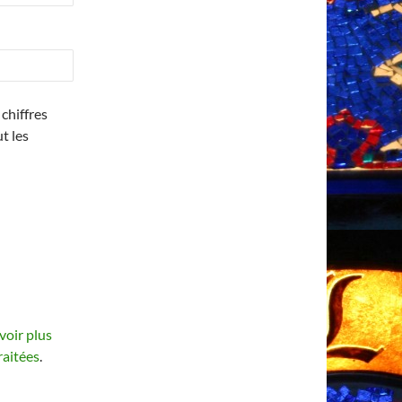
chiffres
ut les
voir plus
raitées
.