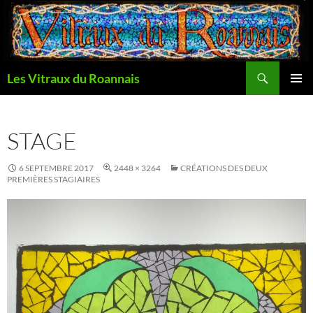
Aller
au
contenu
Recherche
Les Vitraux du Roannais
MENU
PRINCI
STAGE
6 SEPTEMBRE 2017
2448 × 3264
CRÉATIONS DES DEUX
PREMIÈRES STAGIAIRES