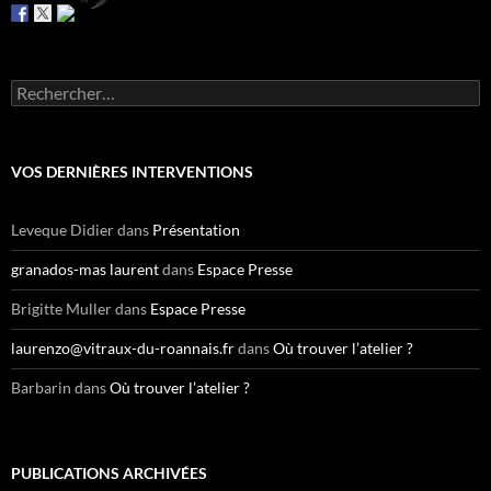
R
e
c
h
e
VOS DERNIÈRES INTERVENTIONS
r
c
h
Leveque Didier
dans
Présentation
e
r
granados-mas laurent
dans
Espace Presse
:
Brigitte Muller
dans
Espace Presse
laurenzo@vitraux-du-roannais.fr
dans
Où trouver l’atelier ?
Barbarin
dans
Où trouver l’atelier ?
PUBLICATIONS ARCHIVÉES