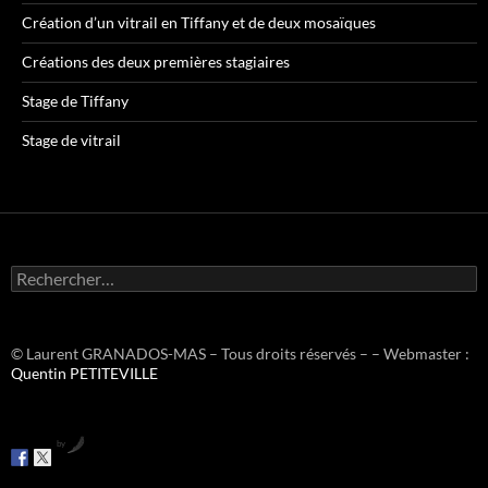
Création d’un vitrail en Tiffany et de deux mosaïques
Créations des deux premières stagiaires
Stage de Tiffany
Stage de vitrail
R
e
c
h
e
© Laurent GRANADOS-MAS – Tous droits réservés – – Webmaster :
r
Quentin PETITEVILLE
c
h
e
by
r