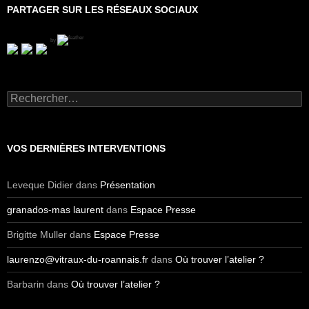
PARTAGER SUR LES RÉSEAUX SOCIAUX
by
R
e
c
h
e
VOS DERNIÈRES INTERVENTIONS
r
c
h
Leveque Didier
dans
Présentation
e
r
granados-mas laurent
dans
Espace Presse
:
Brigitte Muller
dans
Espace Presse
laurenzo@vitraux-du-roannais.fr
dans
Où trouver l’atelier ?
Barbarin
dans
Où trouver l’atelier ?