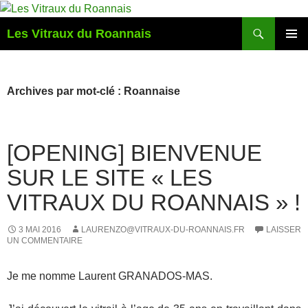
Aller
au
Recherche
Les Vitraux du Roannais
contenu
MENU
PRINCI
Archives par mot-clé : Roannaise
[OPENING] BIENVENUE
SUR LE SITE « LES
VITRAUX DU ROANNAIS » !
3 MAI 2016
LAURENZO@VITRAUX-DU-ROANNAIS.FR
LAISSER
UN COMMENTAIRE
Je me nomme Laurent GRANADOS-MAS.