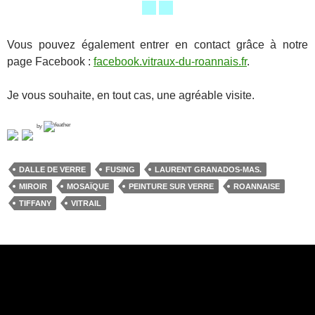
Vous pouvez également entrer en contact grâce à notre
page Facebook :
facebook.vitraux-du-roannais.fr
.
Je vous souhaite, en tout cas, une agréable visite.
by
DALLE DE VERRE
FUSING
LAURENT GRANADOS-MAS.
MIROIR
MOSAÏQUE
PEINTURE SUR VERRE
ROANNAISE
TIFFANY
VITRAIL