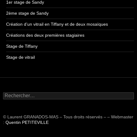
1er stage de Sandy
2ème stage de Sandy
Création d’un vitrail en Tiffany et de deux mosaïques
Créations des deux premières stagiaires
Stage de Tiffany
Stage de vitrail
R
e
c
h
© Laurent GRANADOS-MAS – Tous droits réservés – – Webmaster
e
:
Quentin PETITEVILLE
r
c
h